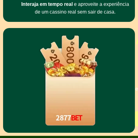
Interaja em tempo real
e aproveite a experiência
de um cassino real sem sair de casa.
e