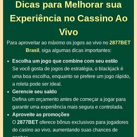
Dicas para Melhorar sua
Experiência no Cassino Ao
Vivo
Para aproveitar ao máximo os jogos ao vivo no
2877BET
Brasil
, siga algumas dicas importantes:
Escolha um jogo que combine com seu estilo
Se você gosta de jogos de estratégia, o blackjack é
uma boa escolha, enquanto se prefere um jogo rápido,
a roleta pode ser ideal.
Gerencie seu saldo
Defina um orçamento antes de começar a jogar para
garantir uma experiência mais segura e controlada.
Aproveite as promoções
O
2877BET
oferece bônus exclusivos para jogadores
do casino ao vivo, aumentando suas chances de