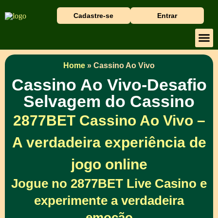
Cadastre-se
Entrar
Baixar
Caça N
Cassino
Home
»
Cassino Ao Vivo
Cassino Ao Vivo-Desafio
Selvagem do Cassino
2877BET Cassino Ao Vivo –
A verdadeira experiência de
jogo online
Jogue no 2877BET Live Casino e
experimente a verdadeira
emoção