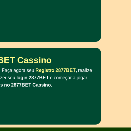
BET Cassino
s. Faça agora seu
Registro 2877BET
, realize
azer seu
login 2877BET
e começar a jogar.
ts no 2877BET Cassino.