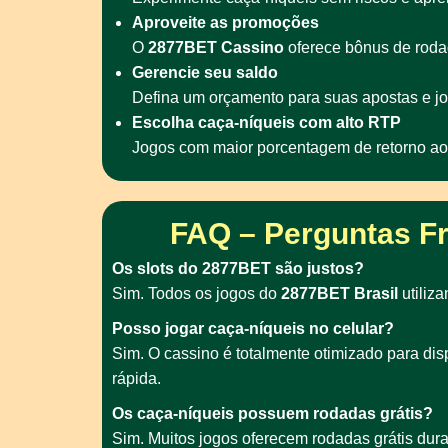
Aproveite as promoções
O
2877BET Cassino
oferece bônus de roda
Gerencie seu saldo
Defina um orçamento para suas apostas e j
Escolha caça-níqueis com alto RTP
Jogos com maior porcentagem de retorno ao 
FAQ – Perguntas F
Os slots do 2877BET são justos?
Sim. Todos os jogos do
2877BET Brasil
utiliz
Posso jogar caça-níqueis no celular?
Sim. O cassino é totalmente otimizado para di
rápida.
Os caça-níqueis possuem rodadas grátis?
Sim. Muitos jogos oferecem rodadas grátis dura