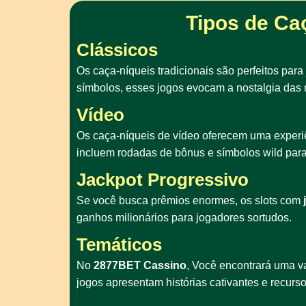
Tipos de Ca
Clássicos
Os caça-níqueis tradicionais são perfeitos par
símbolos, esses jogos evocam a nostalgia das 
Vídeo
Os caça-níqueis de vídeo oferecem uma experiê
incluem rodadas de bônus e símbolos wild par
Jackpot Progressivo
Se você busca prêmios enormes, os slots com
ganhos milionários para jogadores sortudos.
Temáticos
No
2877BET Cassino
, Você encontrará uma v
jogos apresentam histórias cativantes e recur