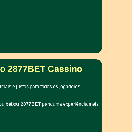
no 2877BET Cassino
ciais e justos para todos os jogadores.
 ou
baixar 2877BET
para uma experiência mais