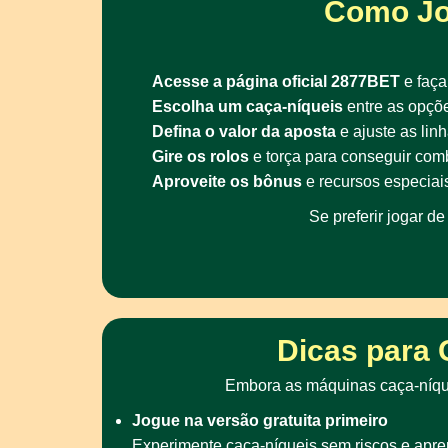
Como Jo
Acesse a página oficial 2877BET
e faça
Escolha um caça-níqueis
entre as opçõe
Defina o valor da aposta
e ajuste as lin
Gire os rolos
e torça para conseguir com
Aproveite os bônus
e recursos especiai
Se preferir jogar d
Dicas para 
Embora as máquinas caça-níqu
Jogue na versão gratuita primeiro
Experimente caça-níqueis sem riscos e apren