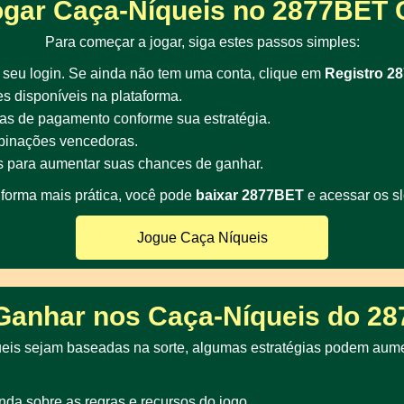
gar Caça-Níqueis no 2877BET 
Para começar a jogar, siga estes passos simples:
 seu login. Se ainda não tem uma conta, clique em
Registro 2
s disponíveis na plataforma.
has de pagamento conforme sua estratégia.
binações vencedoras.
s para aumentar suas chances de ganhar.
e forma mais prática, você pode
baixar 2877BET
e acessar os sl
Jogue Caça Níqueis
Ganhar nos Caça-Níqueis do 28
eis sejam baseadas na sorte, algumas estratégias podem aume
da sobre as regras e recursos do jogo.