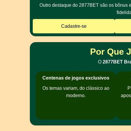
Outro destaque do 2877BET são os bônus e
fideli
Cadastre-se
Por Que 
O
2877BET Bra
Centenas de jogos exclusivos
Os temas variam, do clássico ao
P
moderno.
apos