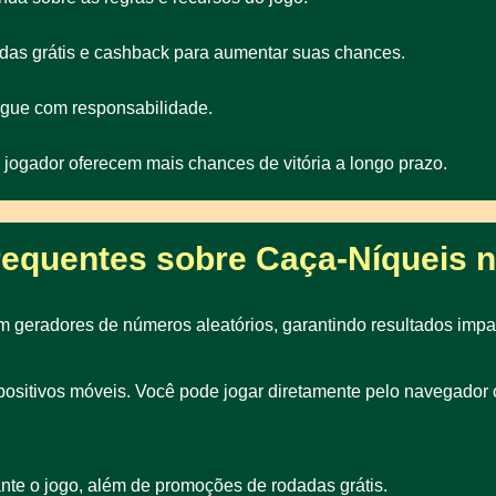
das grátis e cashback para aumentar suas chances.
ogue com responsabilidade.
jogador oferecem mais chances de vitória a longo prazo.
requentes sobre Caça-Níqueis 
am geradores de números aleatórios, garantindo resultados impar
spositivos móveis. Você pode jogar diretamente pelo navegador
nte o jogo, além de promoções de rodadas grátis.